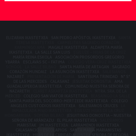
ELIZARAN IKASTETXEA
SAN PEDRO APÓSTOL IKASTETXEA
SANTA
TERESA IKASTETXEA
CARMELITAS SAGRADO CORAZÓN
KARMENGO AMA
MAGALE IKASTETXEA
ALDAPETA MARÍA
IKASTETXEA
LA SALLE SAN LUIS
EGILUZE – HIJAS DE LA CRUZ
MARÍA REINA ESKOLA
ASOCIACIÓN PROSORDOS GREGORIO
YBARRA
ESCLAVAS SC – FATIMA
COLEGIO VERA-CRUZ IKASTETXEA
SCHOOL
LA SALLE BILBAO
SANTA MARÍA DE ARTAGAN
SAGRADO
CORAZÓN MUNDAIZ
LA ASUNCIÓN IKASTETXEA
SALESIANOS
NAZARET
PRESENTACIÓN DE MARÍA
SANTÍSIMA TRINIDAD
Nª Sª
DE LAS MERCEDES
CALASANZ
JESUITAK DONOSTIA
AMA
GUADALUPEKOA IKASTETXEA
COMUNIDAD NUESTRA SEÑORA DE
NAZARETH
CLARET ASKARTZA IKASTETXEA
NTRA. SRA. DE LA
MERCED
COLEGIO SAN VIATOR IKASTETXEA
BEASAINGO LA SALLE
SANTA MARÍA DEL SOCORRO-MERTZEDE IKASTETXEA
COLEGIO
ANGELES CUSTODIOS IKASTETXEA
SALESIANOS CRUCES
LA
INMACULADA MSJO IKASTETXEA
EGILUZE HIJAS DE LA CRUZ
HONDARRIBIA
SOPEÑA BILBAO
JESUITINAS DONOSTIA – NUESTRA
SEÑORA DE ARÁNZAZU
EL PILAR IKASTETXEA
SALESIANOS
MARISTAK
JM IKASTETXEA
LARRAMENDI IKASTETXEA
CALASANCIO – ESCOLAPIOS
SANTA MARÍA MARIANISTAS
IKASTETXEA
HIJAS DE LA CARIDAD NUESTRA SEÑORA DE BEGOÑA