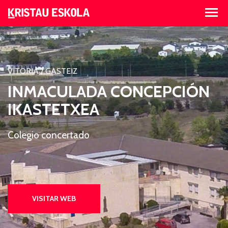
VITORIA / GASTEIZ
INMACULADA CONCEPCIÓN
IKASTETXEA
Colegio concertado
VISITAR WEB